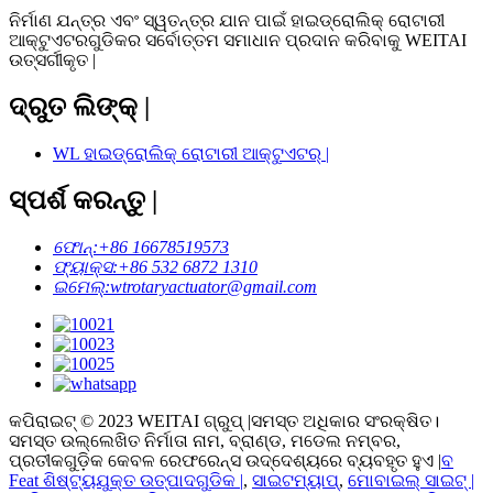
ନିର୍ମାଣ ଯନ୍ତ୍ର ଏବଂ ସ୍ୱତନ୍ତ୍ର ଯାନ ପାଇଁ ହାଇଡ୍ରୋଲିକ୍ ରୋଟାରୀ
ଆକ୍ଟୁଏଟରଗୁଡିକର ସର୍ବୋତ୍ତମ ସମାଧାନ ପ୍ରଦାନ କରିବାକୁ WEITAI
ଉତ୍ସର୍ଗୀକୃତ |
ଦ୍ରୁତ ଲିଙ୍କ୍ |
WL ହାଇଡ୍ରୋଲିକ୍ ରୋଟାରୀ ଆକ୍ଟୁଏଟର୍ |
ସ୍ପର୍ଶ କରନ୍ତୁ |
ଫୋନ୍:
+86 16678519573
ଫ୍ୟାକ୍ସ:
+86 532 6872 1310
ଇମେଲ୍:
wtrotaryactuator@gmail.com
କପିରାଇଟ୍ © 2023 WEITAI ଗ୍ରୁପ୍ |ସମସ୍ତ ଅଧିକାର ସଂରକ୍ଷିତ।
ସମସ୍ତ ଉଲ୍ଲେଖିତ ନିର୍ମାତା ନାମ, ବ୍ରାଣ୍ଡ, ମଡେଲ ନମ୍ବର,
ପ୍ରତୀକଗୁଡ଼ିକ କେବଳ ରେଫରେନ୍ସ ଉଦ୍ଦେଶ୍ୟରେ ବ୍ୟବହୃତ ହୁଏ |
ବ
Feat ଶିଷ୍ଟ୍ୟଯୁକ୍ତ ଉତ୍ପାଦଗୁଡିକ |
,
ସାଇଟମ୍ୟାପ୍
,
ମୋବାଇଲ୍ ସାଇଟ୍ |