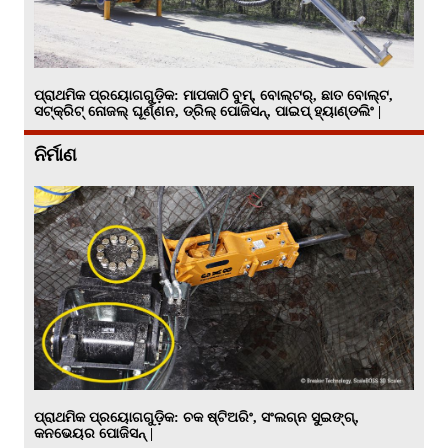
ପ୍ରାଥମିକ ପ୍ରୟୋଗଗୁଡ଼ିକ: ମାପକାଠି ବୁମ୍, ବୋଲ୍ଟର୍, ଛାତ ବୋଲ୍ଟ,
ସଟ୍କ୍ରିଟ୍ ନୋଜଲ୍ ଘୂର୍ଣ୍ଣନ, ଡ୍ରିଲ୍ ପୋଜିସନ୍, ପାଇପ୍ ହ୍ୟାଣ୍ଡଲିଂ |
ନିର୍ମାଣ
ପ୍ରାଥମିକ ପ୍ରୟୋଗଗୁଡ଼ିକ: ଚକ ଷ୍ଟିଅରିଂ, ସଂଲଗ୍ନ ସୁଇଙ୍ଗ୍,
କନଭେୟର ପୋଜିସନ୍ |