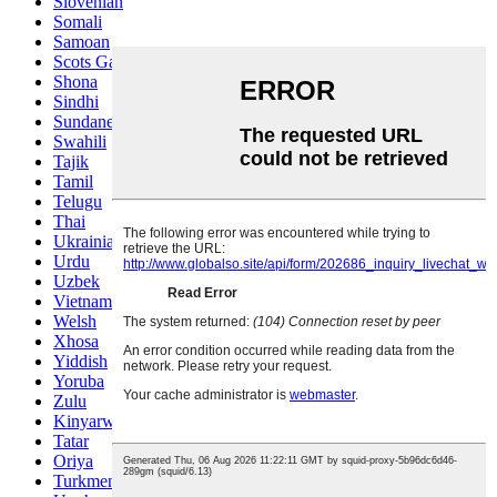
Slovenian
Somali
Samoan
Scots Gaelic
Shona
Sindhi
Sundanese
Swahili
Tajik
Tamil
Telugu
Thai
Ukrainian
Urdu
Uzbek
Vietnamese
Welsh
Xhosa
Yiddish
Yoruba
Zulu
Kinyarwanda
Tatar
Oriya
Turkmen