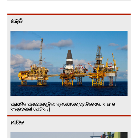
ଶକ୍ତି
ପ୍ରାଥମିକ ପ୍ରୟୋଗଗୁଡ଼ିକ: ବ୍ଲାଉଆଉଟ୍ ପ୍ରତିରୋଧକ, ସ ar ର
ସଂଗ୍ରହକାରୀ ପୋଜିସନ୍ |
ମାରିନ