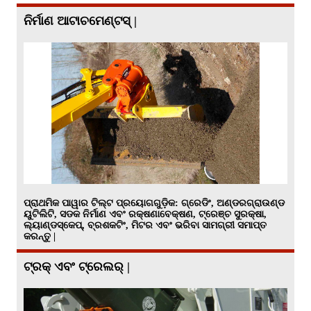
ନିର୍ମାଣ ଆଟାଚମେଣ୍ଟସ୍ |
ପ୍ରାଥମିକ ପାୱାର ଟିଲ୍ଟ ପ୍ରୟୋଗଗୁଡ଼ିକ: ଗ୍ରେଡିଂ, ଅଣ୍ଡରଗ୍ରାଉଣ୍ଡ
ୟୁଟିଲିଟି, ସଡକ ନିର୍ମାଣ ଏବଂ ରକ୍ଷଣାବେକ୍ଷଣ, ଟ୍ରେଞ୍ଚ ସୁରକ୍ଷା,
ଲ୍ୟାଣ୍ଡସ୍କେପ୍, ବ୍ରଶକଟିଂ, ମିଟର ଏବଂ ଭରିବା ସାମଗ୍ରୀ ସମାପ୍ତ
କରନ୍ତୁ |
ଟ୍ରକ୍ ଏବଂ ଟ୍ରେଲର୍ |