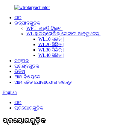
ଘର
ଉତ୍ପାଦଗୁଡିକ
WPT- ଶକ୍ତି ଟିଲ୍ଟ |
WL ହାଇଡ୍ରୋଲିକ୍ ରୋଟାରୀ ଆକ୍ଟୁଏଟର୍ |
WL10 ସିରିଜ୍ |
WL20 ସିରିଜ୍ |
WL30 ସିରିଜ୍ |
WL40 ସିରିଜ୍ |
ସମ୍ବାଦ
ପ୍ରଶ୍ନଗୁଡିକ
ଭିଡିଓ
ଆମ ବିଷୟରେ
ଆମ ସହିତ ଯୋଗାଯୋଗ କରନ୍ତୁ |
English
ଘର
ପ୍ରୟୋଗଗୁଡ଼ିକ
ପ୍ରୟୋଗଗୁଡ଼ିକ