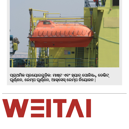
ପ୍ରାଥମିକ ପ୍ରୟୋଗଗୁଡ଼ିକ: ମାଷ୍ଟ ଏବଂ ହ୍ୟାଚ୍ ପୋଜିସନ୍, ଡେଭିଟ୍
ଘୂର୍ଣ୍ଣନ, ରେମ୍ପ ଘୂର୍ଣ୍ଣନ, ଆକ୍ସେସ୍ ରେମ୍ପ ନିୟୋଜନ |