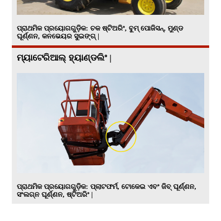
ପ୍ରାଥମିକ ପ୍ରୟୋଗଗୁଡ଼ିକ: ଚକ ଷ୍ଟିଅରିଂ, ବୁମ୍ ପୋଜିସନ୍, ମୁଣ୍ଡ
ଘୂର୍ଣ୍ଣନ, କନଭେୟର ସୁଇଙ୍ଗ୍ |
ମ୍ୟାଟେରିଆଲ୍ ହ୍ୟାଣ୍ଡଲିଂ |
ପ୍ରାଥମିକ ପ୍ରୟୋଗଗୁଡ଼ିକ: ପ୍ଲାଟଫର୍ମ, ଟୋକେଇ ଏବଂ ଜିବ୍ ଘୂର୍ଣ୍ଣନ,
ସଂଲଗ୍ନ ଘୂର୍ଣ୍ଣନ, ଷ୍ଟିଅରିଂ |