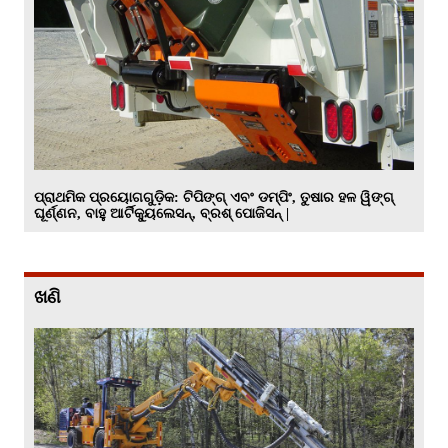
ପ୍ରାଥମିକ ପ୍ରୟୋଗଗୁଡ଼ିକ: ଟିପିଙ୍ଗ୍ ଏବଂ ଡମ୍ପିଂ, ତୁଷାର ହଳ ୱିଙ୍ଗ୍
ଘୂର୍ଣ୍ଣନ, ବାହୁ ଆର୍ଟିକ୍ୟୁଲେସନ୍, ବ୍ରଶ୍ ପୋଜିସନ୍ |
ଖଣି